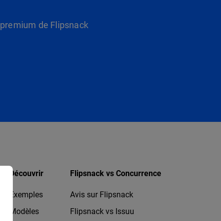
s premium de Flipsnack
Découvrir
Flipsnack vs Concurrence
Exemples
Avis sur Flipsnack
Modèles
Flipsnack vs Issuu