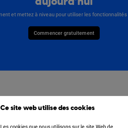
aujourd’hui
t et mettez à niveau pour utiliser les fonctionnalité
Commencer gratuitement
Des produits
Solutions
Ce site web utilise des cookies
Design Studio
Pour commerçants
Étagère à livres
Pour les professionnels
Les cookies que nous utilisons sur le site Web de