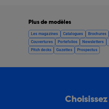
Plus de modèles
Les magazines
Catalogues
Brochures
Couvertures
Portefolios
Newsletters
Pitch decks
Gazettes
Prospectus
Choisissez