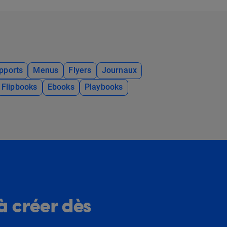
pports
Menus
Flyers
Journaux
Flipbooks
Ebooks
Playbooks
à créer dès