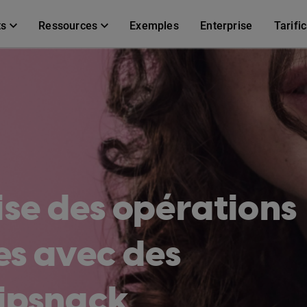
ts
Ressources
Exemples
Enterprise
Tarifi
ise des opérations
es avec des
lipsnack