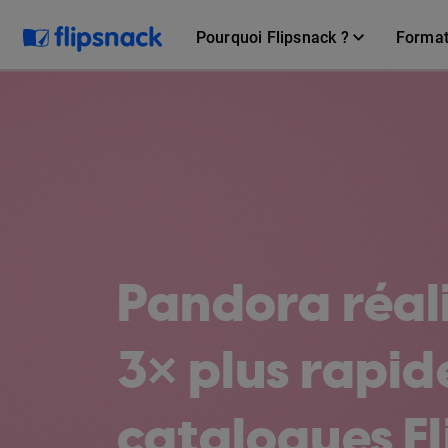
Pourquoi Flipsnack ?
Forma
Pandora réal
3× plus rapid
catalogues F