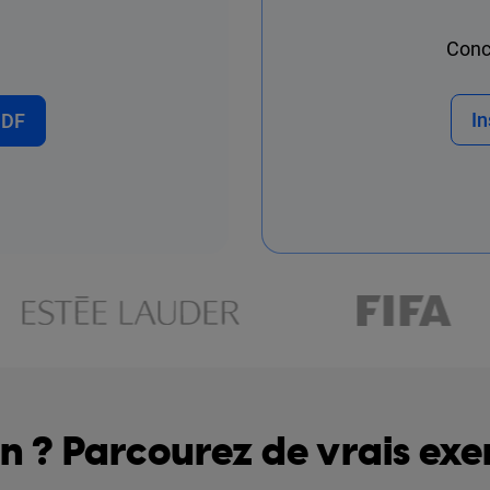
Conce
In
PDF
on ? Parcourez de vrais ex