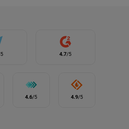
/5
4.7
/5
4.6
/5
4.9
/5