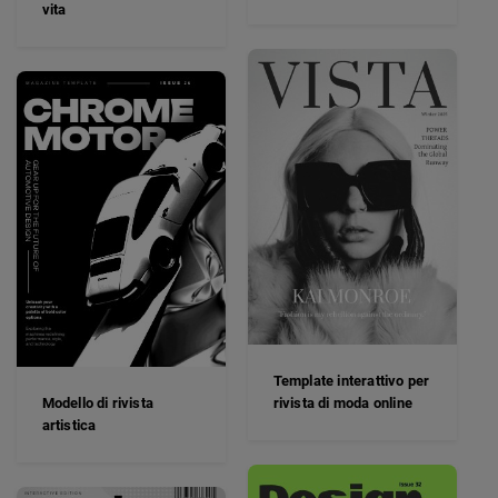
vita
Template interattivo per
Modello di rivista
rivista di moda online
artistica