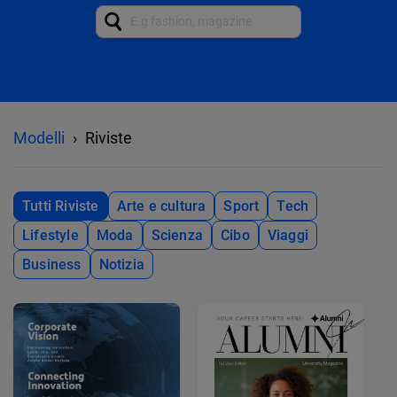
Modelli
Riviste
Tutti Riviste
Arte e cultura
Sport
Tech
Lifestyle
Moda
Scienza
Cibo
Viaggi
Business
Notizia