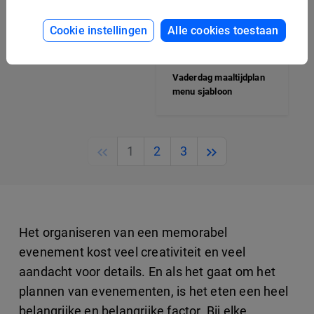
Vaderdag menu
sjabloon voor
Cookie instellingen
Alle cookies toestaan
restaurants
Vaderdag maaltijdplan
menu sjabloon
Previous
Next
1
2
3
Het organiseren van een memorabel
evenement kost veel creativiteit en veel
aandacht voor details. En als het gaat om het
plannen van evenementen, is het eten een heel
belangrijke en belangrijke factor. Bij elke