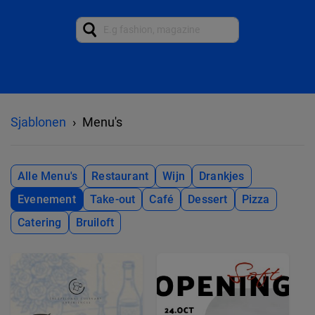
Sjablonen
Menu's
Alle Menu's
Restaurant
Wijn
Drankjes
Evenement
Take-out
Café
Dessert
Pizza
Catering
Bruiloft