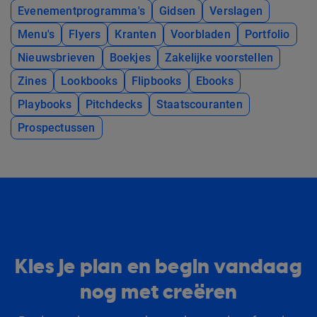
Evenementprogramma's
Gidsen
Verslagen
Menu's
Flyers
Kranten
Voorbladen
Portfolio
Nieuwsbrieven
Boekjes
Zakelijke voorstellen
Zines
Lookbooks
Flipbooks
Ebooks
Playbooks
Pitchdecks
Staatscouranten
Prospectussen
Kies je plan en begin vandaag
nog met creëren