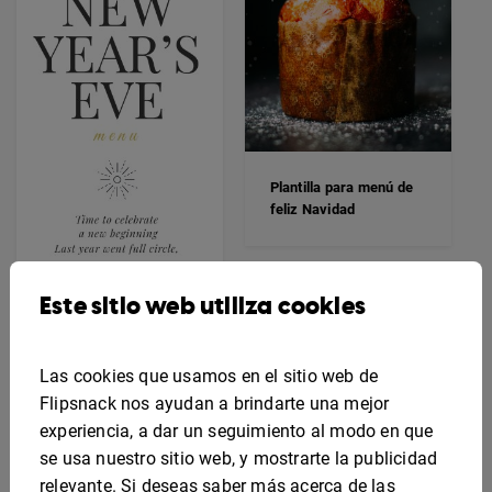
Plantilla para menú de
feliz Navidad
Este sitio web utiliza cookies
Plantilla para menú de
Las cookies que usamos en el sitio web de
víspera de año nuevo
Flipsnack nos ayudan a brindarte una mejor
experiencia, a dar un seguimiento al modo en que
se usa nuestro sitio web, y mostrarte la publicidad
relevante. Si deseas saber más acerca de las