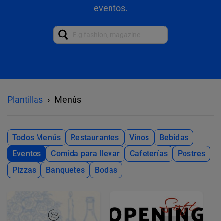
eventos.
Plantillas
Menús
Todos Menús
Restaurantes
Vinos
Bebidas
Eventos
Comida para llevar
Cafeterías
Postres
Pizzas
Banquetes
Bodas