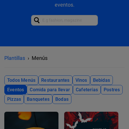
eventos.
Plantillas
Menús
Todos Menús
Restaurantes
Vinos
Bebidas
Eventos
Comida para llevar
Cafeterías
Postres
Pizzas
Banquetes
Bodas