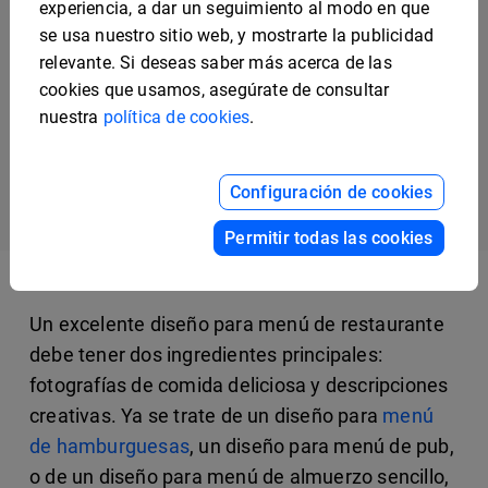
experiencia, a dar un seguimiento al modo en que
se usa nuestro sitio web, y mostrarte la publicidad
relevante. Si deseas saber más acerca de las
Plantilla y diseño para
Plantilla sencilla para
elaborar un menú de
cookies que usamos, asegúrate de consultar
menú del día
Pascua
nuestra
política de cookies
.
Configuración de cookies
Previous
Next
1
2
3
Permitir todas las cookies
Un excelente diseño para menú de restaurante
debe tener dos ingredientes principales:
fotografías de comida deliciosa y descripciones
creativas. Ya se trate de un diseño para
menú
de hamburguesas
, un diseño para menú de pub,
o de un diseño para menú de almuerzo sencillo,