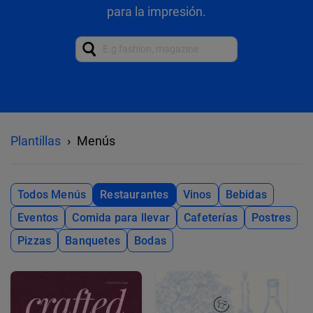
para la impresión.
Plantillas
Menús
Todos Menús
Restaurantes
Vinos
Bebidas
Eventos
Comida para llevar
Cafeterías
Postres
Pizzas
Banquetes
Bodas