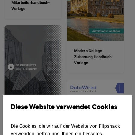
Mitarbeiterhandbuch-
Vorlage
Modern College
Zulassung Handbuch-
Vorlage
Diese Website verwendet Cookies
Klassische
Mitarbeiterhandbuch-
Die Cookies, die wir auf der Website von Flipsnack
Vorlage
verwenden, helfen uns, Ihnen ein besseres