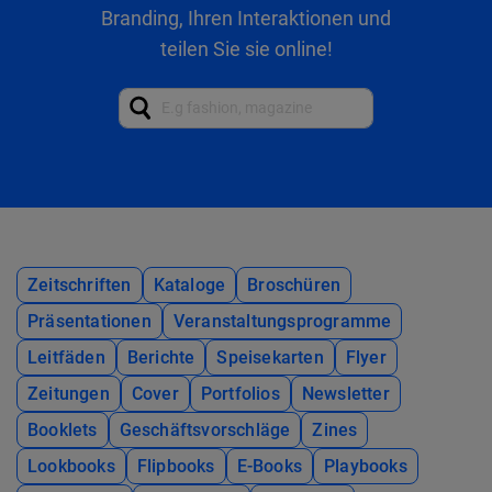
Branding, Ihren Interaktionen und
teilen Sie sie online!
Zeitschriften
Kataloge
Broschüren
Präsentationen
Veranstaltungsprogramme
Leitfäden
Berichte
Speisekarten
Flyer
Zeitungen
Cover
Portfolios
Newsletter
Booklets
Geschäftsvorschläge
Zines
Lookbooks
Flipbooks
E-Books
Playbooks