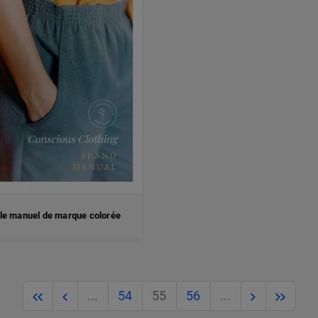
e manuel de marque colorée
Previous
Previous
Next
Next
...
54
55
56
...