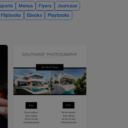
pports
Menus
Flyers
Journaux
Flipbooks
Ebooks
Playbooks