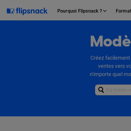
Pourquoi Flipsnack ?
Forma
Modèl
Créez facilement 
ventes vers vo
n'importe quel mo