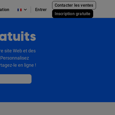
Contacter les ventes
cation
Entrer
Inscription gratuite
atuits
re site Web et des
. Personnalisez
agez-le en ligne !