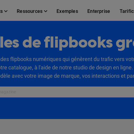
ts
Ressources
Exemples
Enterprise
Tarifi
es de flipbooks gr
des flipbooks numériques qui génèrent du trafic vers vot
tre catalogue, à l'aide de notre studio de design en ligne
dèle avec votre image de marque, vos interactions et part