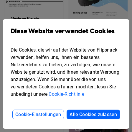
Vorlage für ein
Datenblatt für digitale
Geräte
Vorlage für ein
Diese Website verwendet Cookies
bearbeitbares Design-
Spezifikationsblatt
Die Cookies, die wir auf der Website von Flipsnack
verwenden, helfen uns, Ihnen ein besseres
Nutzererlebnis zu bieten, zu verfolgen, wie unsere
Website genutzt wird, und Ihnen relevante Werbung
anzuzeigen. Wenn Sie mehr über die von uns
verwendeten Cookies erfahren möchten, lesen Sie
unbedingt unsere
Cookie-Richtlinie
Cookie-Einstellungen
Alle Cookies zulassen