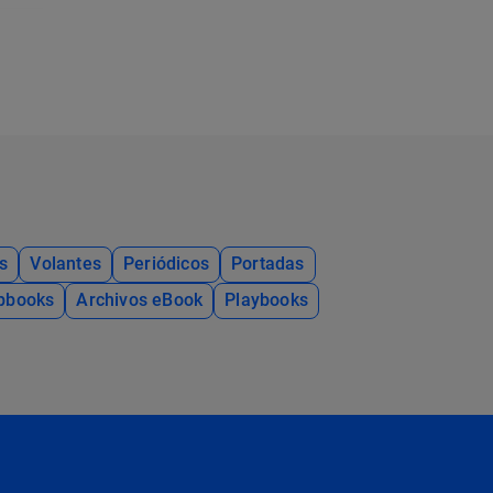
s
Volantes
Periódicos
Portadas
ipbooks
Archivos eBook
Playbooks