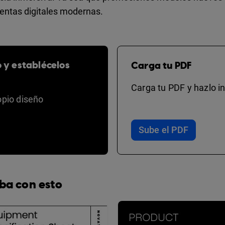
ientas digitales modernas.
o y establécelos
Carga tu PDF
Carga tu PDF y hazlo in
opio diseño
Sube el PDF
ba con esto