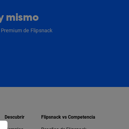
oy mismo
as Premium de Flipsnack
Descubrir
Flipsnack vs Competencia