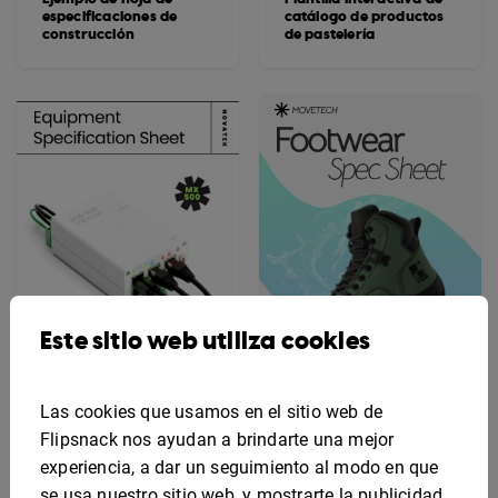
especificaciones de
catálogo de productos
construcción
de pastelería
Este sitio web utiliza cookies
Las cookies que usamos en el sitio web de
Flipsnack nos ayudan a brindarte una mejor
Plantilla de hoja de
Plantilla de hoja de
especificaciones de
especificaciones de
experiencia, a dar un seguimiento al modo en que
equipos digitales
diseño editable
se usa nuestro sitio web, y mostrarte la publicidad