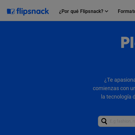
¿Por qué Flipsnack?
Format
Pl
¿Te apasiona
comienzas con una
la tecnología 