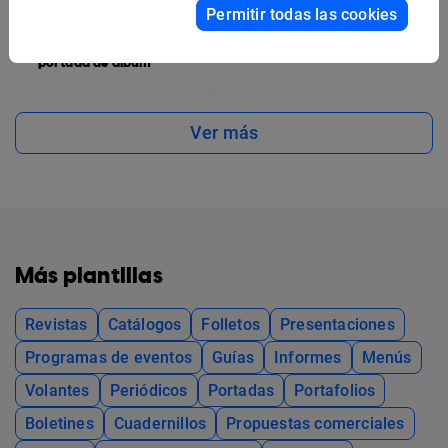
Permitir todas las cookies
Plantilla artística para
portada de álbum
Ver más
Más plantillas
Revistas
Catálogos
Folletos
Presentaciones
Programas de eventos
Guías
Informes
Menús
Volantes
Periódicos
Portadas
Portafolios
Boletines
Cuadernillos
Propuestas comerciales