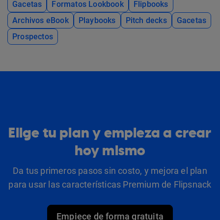
Gacetas
Formatos Lookbook
Flipbooks
Archivos eBook
Playbooks
Pitch decks
Gacetas
Prospectos
Elige tu plan y empieza a crear
hoy mismo
Da tus primeros pasos sin costo, y mejora el plan
para usar las características Premium de Flipsnack
Empiece de forma gratuita