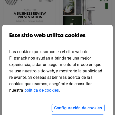
Este sitio web utiliza cookies
Plantilla sencilla para
portada de
presentación de
Las cookies que usamos en el sitio web de
negocios
Flipsnack nos ayudan a brindarte una mejor
experiencia, a dar un seguimiento al modo en que
Plantilla moderna para
se usa nuestro sitio web, y mostrarte la publicidad
diseño de portada de
relevante. Si deseas saber más acerca de las
catálogo
cookies que usamos, asegúrate de consultar
nuestra
política de cookies
.
Configuración de cookies