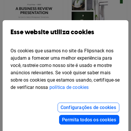
Esse website utiliza cookies
Modelo de Capa de
Apresentação de
Os cookies que usamos no site da Flipsnack nos
Negócios Simples
ajudam a fornecer uma melhor experiência para
você, rastreie como nosso site é usado e mostre
anúncios relevantes. Se você quiser saber mais
Modelo de Design de
Capa de Catálogo
sobre os cookies que estamos usando, certifique-se
Moderno
de verificar nossa
política de cookies
Configurações de cookies
Permita todos os cookies