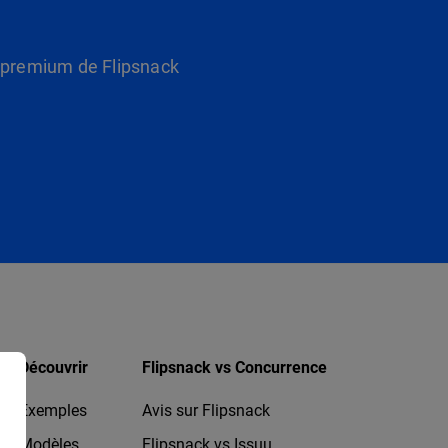
s premium de Flipsnack
Découvrir
Flipsnack vs Concurrence
Exemples
Avis sur Flipsnack
Modèles
Flipsnack vs Issuu