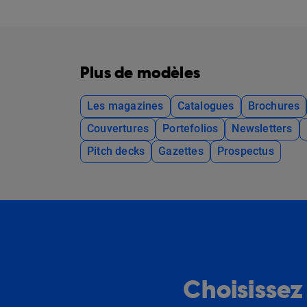
Plus de modèles
Les magazines
Catalogues
Brochures
Couvertures
Portefolios
Newsletters
Pitch decks
Gazettes
Prospectus
Choisissez