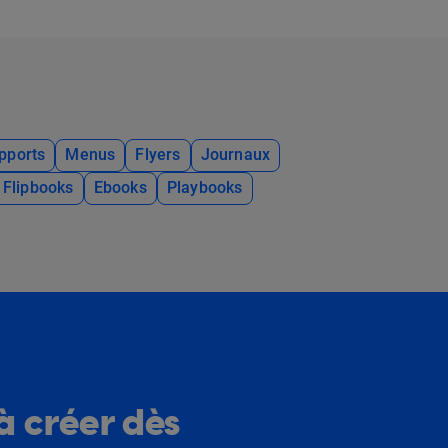
pports
Menus
Flyers
Journaux
Flipbooks
Ebooks
Playbooks
à créer dès