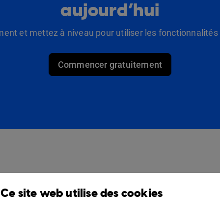
aujourd’hui
t et mettez à niveau pour utiliser les fonctionnalité
Commencer gratuitement
Des produits
Solutions
Ce site web utilise des cookies
Design Studio
Pour commerçants
Étagère à livres
Pour les professionnels