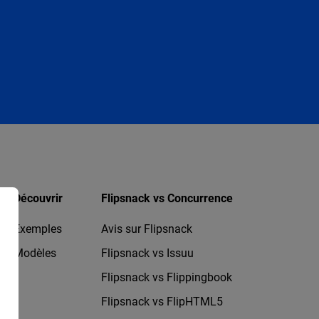
Découvrir
Flipsnack vs Concurrence
Exemples
Avis sur Flipsnack
Modèles
Flipsnack vs Issuu
Flipsnack vs Flippingbook
Flipsnack vs FlipHTML5