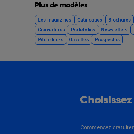
Plus de modèles
Les magazines
Catalogues
Brochures
Couvertures
Portefolios
Newsletters
Pitch decks
Gazettes
Prospectus
Choisissez
Commencez gratuitemen