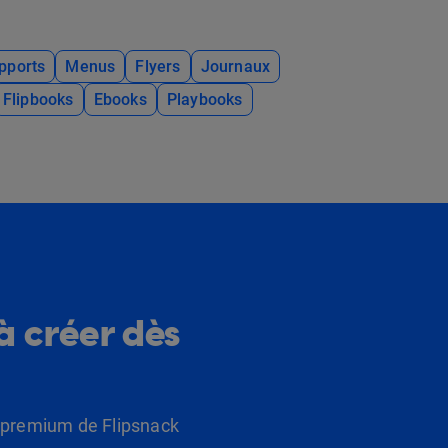
pports
Menus
Flyers
Journaux
Flipbooks
Ebooks
Playbooks
à créer dès
s premium de Flipsnack