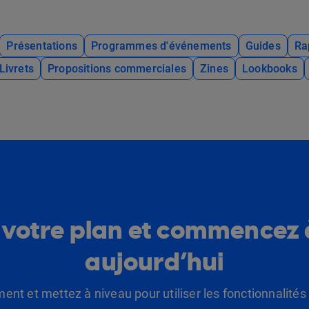
Présentations
Programmes d'événements
Guides
Ra
Livrets
Propositions commerciales
Zines
Lookbooks
 votre plan et commencez 
aujourd’hui
t et mettez à niveau pour utiliser les fonctionnalité