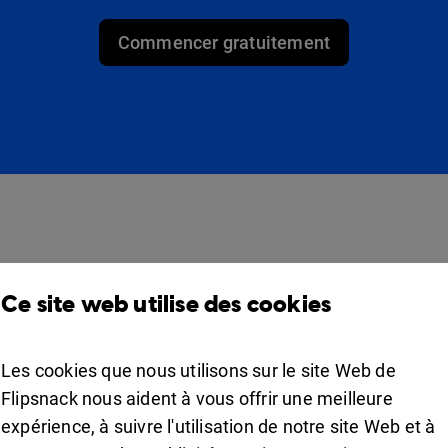
Commencer gratuitement
Des produits
Solutions
Ce site web utilise des cookies
Design Studio
Pour commerçants
Étagère à livres
Pour les professionnels
Les cookies que nous utilisons sur le site Web de
Collaboration
Flipsnack nous aident à vous offrir une meilleure
Apps
For education
expérience, à suivre l'utilisation de notre site Web et à