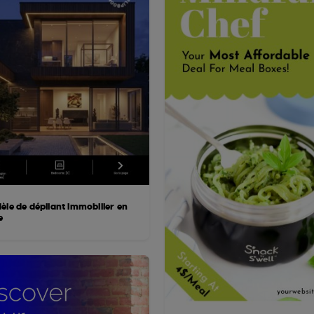
èle de dépliant immobilier en
e