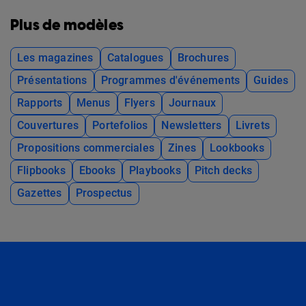
Plus de modèles
Les magazines
Catalogues
Brochures
Présentations
Programmes d'événements
Guides
Rapports
Menus
Flyers
Journaux
Couvertures
Portefolios
Newsletters
Livrets
Propositions commerciales
Zines
Lookbooks
Flipbooks
Ebooks
Playbooks
Pitch decks
Gazettes
Prospectus