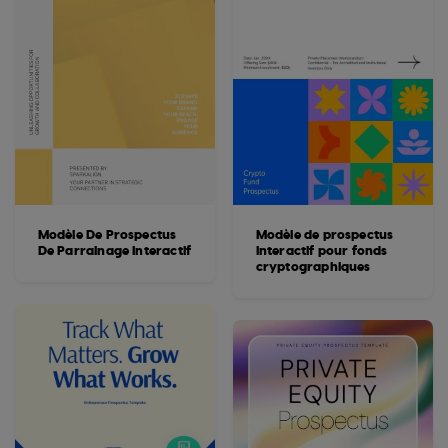
Modèle De Prospectus
Modèle de prospectus
De Parrainage Interactif
interactif pour fonds
cryptographiques