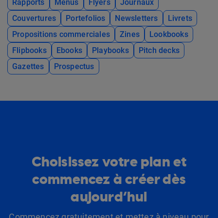
Rapports
Menus
Flyers
Journaux
Couvertures
Portefolios
Newsletters
Livrets
Propositions commerciales
Zines
Lookbooks
Flipbooks
Ebooks
Playbooks
Pitch decks
Gazettes
Prospectus
Choisissez votre plan et
commencez à créer dès
aujourd’hui
Commencez gratuitement et mettez à niveau pour