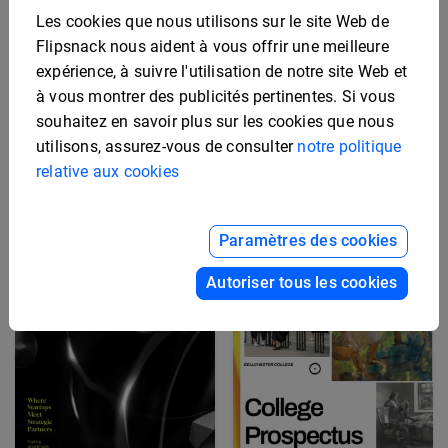
Les cookies que nous utilisons sur le site Web de
Flipsnack nous aident à vous offrir une meilleure
expérience, à suivre l'utilisation de notre site Web et
à vous montrer des publicités pertinentes. Si vous
Exemple de prospectus
souhaitez en savoir plus sur les cookies que nous
d'investissement
Modèle de prospectus
utilisons, assurez-vous de consulter
notre politique
immobilier
d'investissement pour
startup
relative aux cookies
Paramètres des cookies
Autoriser tous les cookies