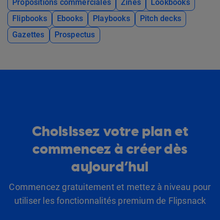
Propositions commerciales
Zines
Lookbooks
Flipbooks
Ebooks
Playbooks
Pitch decks
Gazettes
Prospectus
Choisissez votre plan et
commencez à créer dès
aujourd’hui
Commencez gratuitement et mettez à niveau pour
utiliser les fonctionnalités premium de Flipsnack