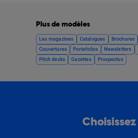
Plus de modèles
Les magazines
Catalogues
Brochures
Couvertures
Portefolios
Newsletters
Pitch decks
Gazettes
Prospectus
Choisissez