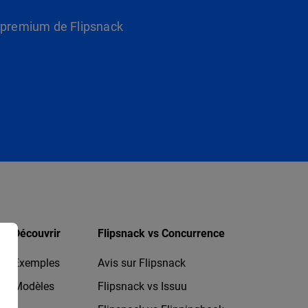
s premium de Flipsnack
Découvrir
Flipsnack vs Concurrence
Exemples
Avis sur Flipsnack
Modèles
Flipsnack vs Issuu