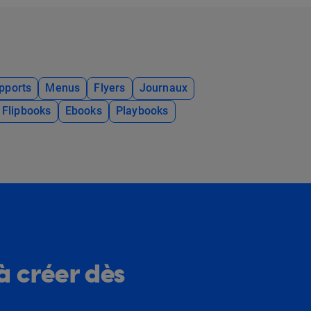
pports
Menus
Flyers
Journaux
Flipbooks
Ebooks
Playbooks
à créer dès