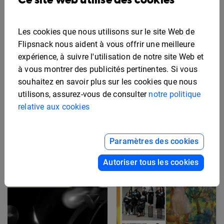
Ce site web utilise des cookies
Les cookies que nous utilisons sur le site Web de
Flipsnack nous aident à vous offrir une meilleure
expérience, à suivre l'utilisation de notre site Web et
à vous montrer des publicités pertinentes. Si vous
souhaitez en savoir plus sur les cookies que nous
utilisons, assurez-vous de consulter
notre politique
Exemple de prospectus
relative aux cookies
d'investissement
Modèle de prospectus
immobilier
d'investissement pour
startup
Paramètres des cookies
Autoriser tous les cookies