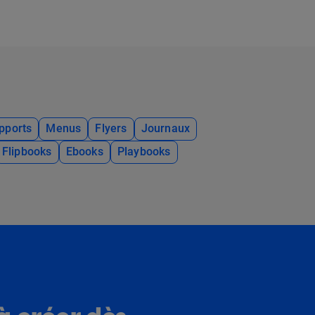
pports
Menus
Flyers
Journaux
Flipbooks
Ebooks
Playbooks