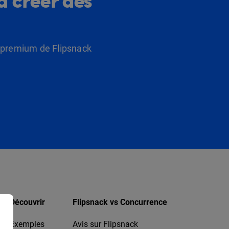
à créer dès
s premium de Flipsnack
Découvrir
Flipsnack vs Concurrence
Exemples
Avis sur Flipsnack