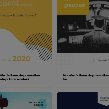
èle d'album de promotion
Modèle d'album de promotion
ole primaire coloré
fac