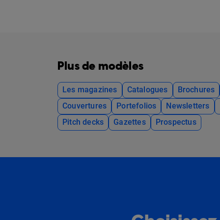
Plus de modèles
Les magazines
Catalogues
Brochures
Couvertures
Portefolios
Newsletters
Pitch decks
Gazettes
Prospectus