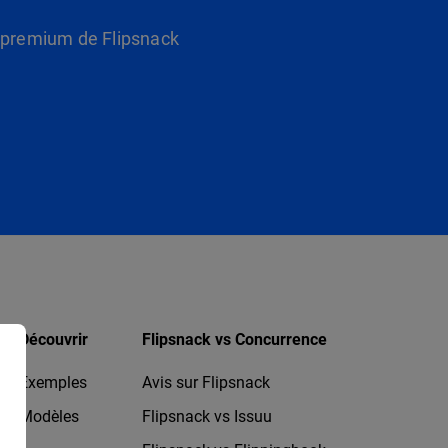
s premium de Flipsnack
Découvrir
Flipsnack vs Concurrence
Exemples
Avis sur Flipsnack
Modèles
Flipsnack vs Issuu