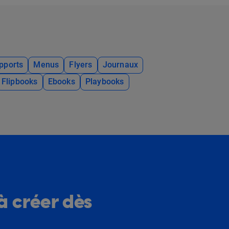
pports
Menus
Flyers
Journaux
Flipbooks
Ebooks
Playbooks
à créer dès