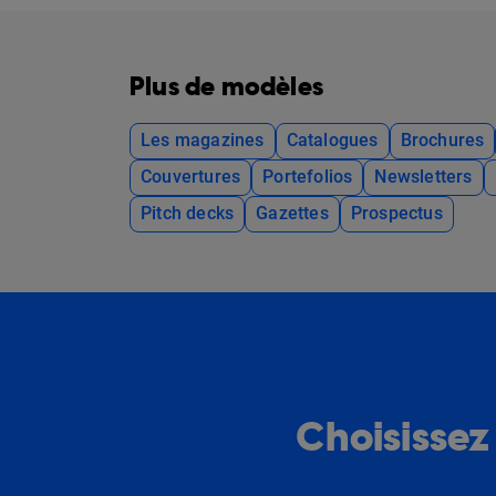
Plus de modèles
Les magazines
Catalogues
Brochures
Couvertures
Portefolios
Newsletters
Pitch decks
Gazettes
Prospectus
Choisissez