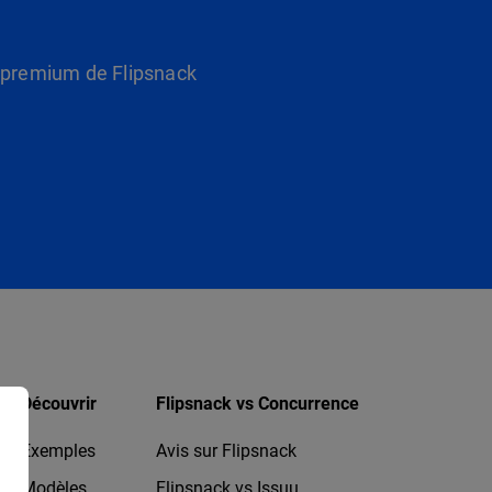
s premium de Flipsnack
Découvrir
Flipsnack vs Concurrence
Exemples
Avis sur Flipsnack
Modèles
Flipsnack vs Issuu