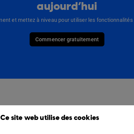
aujourd’hui
t et mettez à niveau pour utiliser les fonctionnalité
Commencer gratuitement
Des produits
Solutions
Ce site web utilise des cookies
Design Studio
Pour commerçants
Étagère à livres
Pour les professionnels