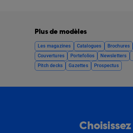
Plus de modèles
Les magazines
Catalogues
Brochures
Couvertures
Portefolios
Newsletters
Pitch decks
Gazettes
Prospectus
Choisissez