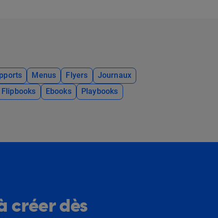
pports
Menus
Flyers
Journaux
Flipbooks
Ebooks
Playbooks
à créer dès