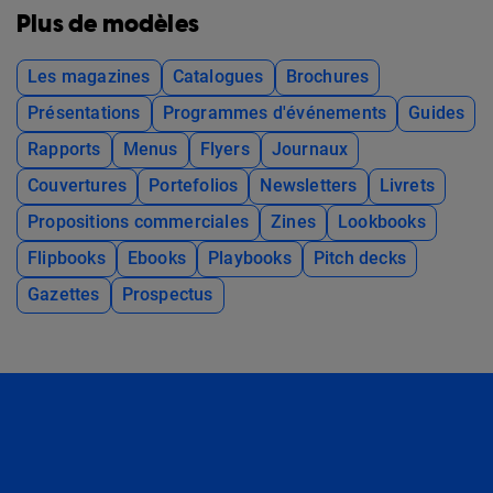
Plus de modèles
Les magazines
Catalogues
Brochures
Présentations
Programmes d'événements
Guides
Rapports
Menus
Flyers
Journaux
Couvertures
Portefolios
Newsletters
Livrets
Propositions commerciales
Zines
Lookbooks
Flipbooks
Ebooks
Playbooks
Pitch decks
Gazettes
Prospectus