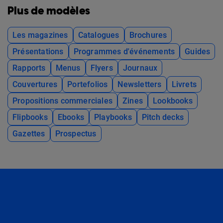
Plus de modèles
Les magazines
Catalogues
Brochures
Présentations
Programmes d'événements
Guides
Rapports
Menus
Flyers
Journaux
Couvertures
Portefolios
Newsletters
Livrets
Propositions commerciales
Zines
Lookbooks
Flipbooks
Ebooks
Playbooks
Pitch decks
Gazettes
Prospectus