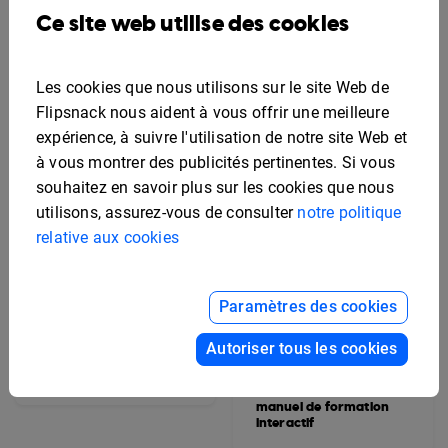
stratégie marketing
Ce site web utilise des cookies
modifiable
Les cookies que nous utilisons sur le site Web de
Flipsnack nous aident à vous offrir une meilleure
expérience, à suivre l'utilisation de notre site Web et
à vous montrer des publicités pertinentes. Si vous
souhaitez en savoir plus sur les cookies que nous
utilisons, assurez-vous de consulter
notre politique
relative aux cookies
Paramètres des cookies
Autoriser tous les cookies
Modèle d'album de
promotion modifiable
Modèle de livret de
manuel de formation
interactif