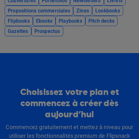
Couvertures
Portefolios
Newsletters
Livrets
Propositions commerciales
Zines
Lookbooks
Flipbooks
Ebooks
Playbooks
Pitch decks
Gazettes
Prospectus
Choisissez votre plan et
commencez à créer dès
aujourd’hui
Commencez gratuitement et mettez à niveau pour
utiliser les fonctionnalités premium de Flipsnack