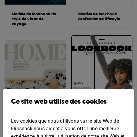
Modèle de lookbook de
Modèle de lookbook
style de vie et de
professionnel lifestyle
voyage
Ce site web utilise des cookies
Les cookies que nous utilisons sur le site Web de
Flipsnack nous aident à vous offrir une meilleure
Lookbook De Vêtements
Exemple de lookbook
De Sport
expérience, à suivre l'utilisation de notre site Web et