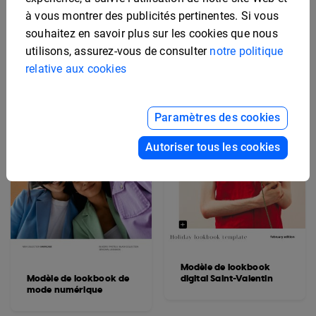
pour la maison et le
Personnalisable
à vous montrer des publicités pertinentes. Si vous
style de vie
souhaitez en savoir plus sur les cookies que nous
utilisons, assurez-vous de consulter
notre politique
relative aux cookies
Paramètres des cookies
Autoriser tous les cookies
Modèle de lookbook
Modèle de lookbook de
digital Saint-Valentin
mode numérique