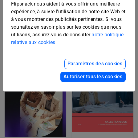
Flipsnack nous aident à vous offrir une meilleure
expérience, à suivre l'utilisation de notre site Web et
à vous montrer des publicités pertinentes. Si vous
Modèle de playbook de
souhaitez en savoir plus sur les cookies que nous
Modèle De Playbook De
cadre d’intégration
Rétention Professionnel
utilisons, assurez-vous de consulter
notre politique
relative aux cookies
Paramètres des cookies
Autoriser tous les cookies