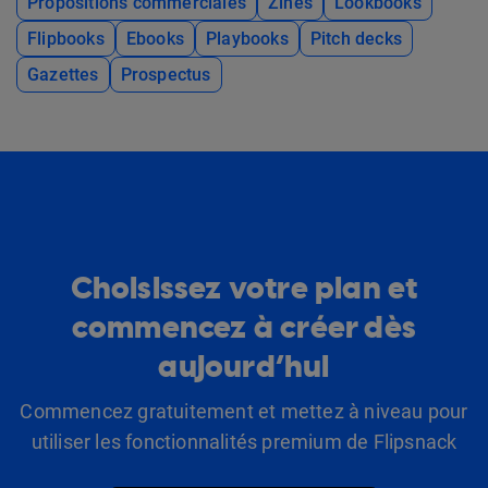
Propositions commerciales
Zines
Lookbooks
Flipbooks
Ebooks
Playbooks
Pitch decks
Gazettes
Prospectus
Choisissez votre plan et
commencez à créer dès
aujourd’hui
Commencez gratuitement et mettez à niveau pour
utiliser les fonctionnalités premium de Flipsnack