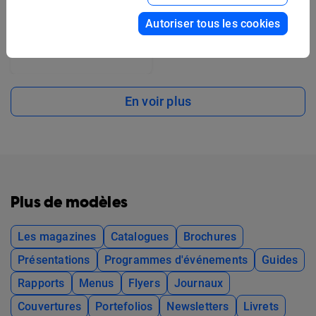
Autoriser tous les cookies
Modèle de couverture
d'album artistique
En voir plus
Plus de modèles
Les magazines
Catalogues
Brochures
Présentations
Programmes d'événements
Guides
Rapports
Menus
Flyers
Journaux
Couvertures
Portefolios
Newsletters
Livrets