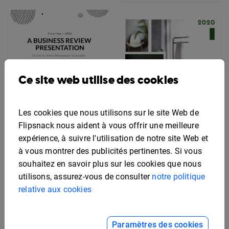
Ce site web utilise des cookies
Modèle de couverture
de présentation
Les cookies que nous utilisons sur le site Web de
d'entreprise simple
Flipsnack nous aident à vous offrir une meilleure
expérience, à suivre l'utilisation de notre site Web et
à vous montrer des publicités pertinentes. Si vous
Modèle de design de
souhaitez en savoir plus sur les cookies que nous
couverture de
utilisons, assurez-vous de consulter
notre politique
catalogue moderne
relative aux cookies
Paramètres des cookies