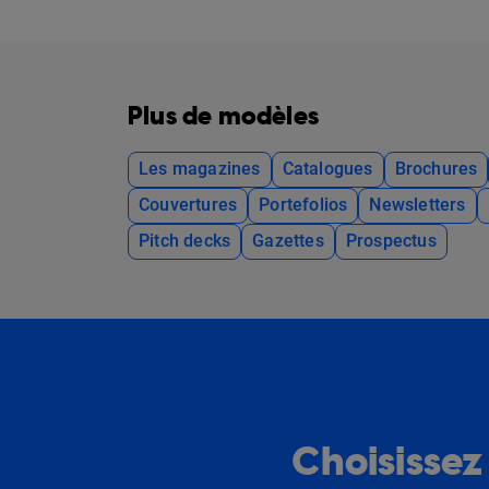
Plus de modèles
Les magazines
Catalogues
Brochures
Couvertures
Portefolios
Newsletters
Pitch decks
Gazettes
Prospectus
Choisissez