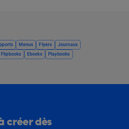
pports
Menus
Flyers
Journaux
Flipbooks
Ebooks
Playbooks
à créer dès