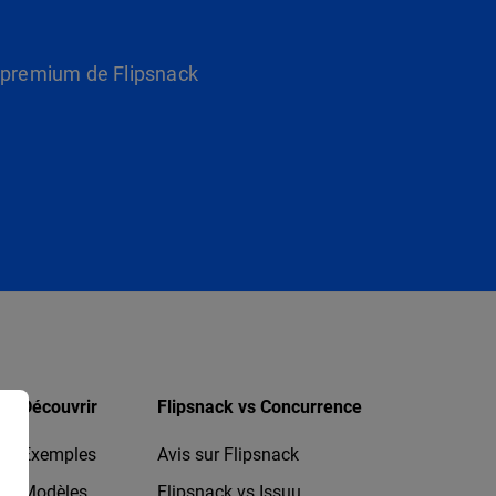
s premium de Flipsnack
Découvrir
Flipsnack vs Concurrence
Exemples
Avis sur Flipsnack
Modèles
Flipsnack vs Issuu