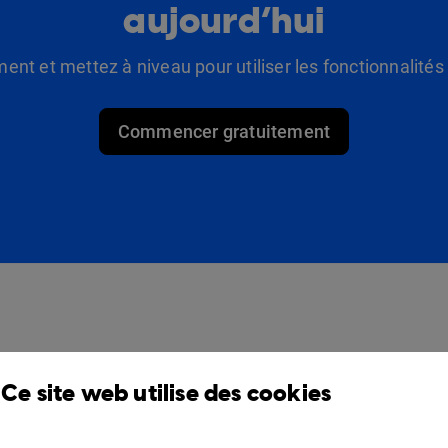
aujourd’hui
t et mettez à niveau pour utiliser les fonctionnalité
Commencer gratuitement
Des produits
Solutions
Ce site web utilise des cookies
Design Studio
Pour commerçants
Étagère à livres
Pour les professionnels