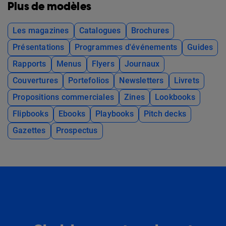
Plus de modèles
Les magazines
Catalogues
Brochures
Présentations
Programmes d'événements
Guides
Rapports
Menus
Flyers
Journaux
Couvertures
Portefolios
Newsletters
Livrets
Propositions commerciales
Zines
Lookbooks
Flipbooks
Ebooks
Playbooks
Pitch decks
Gazettes
Prospectus