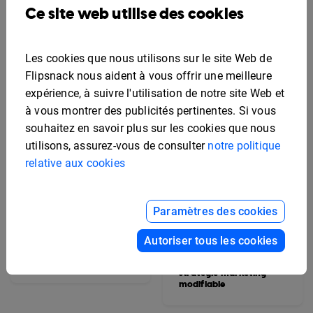
promotion moderne
Ce site web utilise des cookies
primaire coloré
Les cookies que nous utilisons sur le site Web de
Flipsnack nous aident à vous offrir une meilleure
expérience, à suivre l'utilisation de notre site Web et
à vous montrer des publicités pertinentes. Si vous
souhaitez en savoir plus sur les cookies que nous
utilisons, assurez-vous de consulter
notre politique
relative aux cookies
Paramètres des cookies
Autoriser tous les cookies
Modèle d'album de
promotion universitaire
Modèle de livret de
stratégie marketing
modifiable