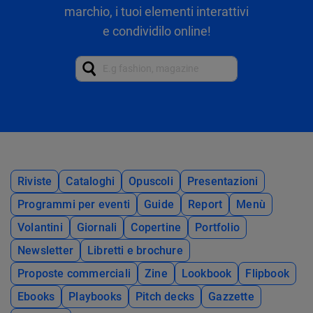
marchio, i tuoi elementi interattivi
e condividilo online!
Riviste
Cataloghi
Opuscoli
Presentazioni
Programmi per eventi
Guide
Report
Menù
Volantini
Giornali
Copertine
Portfolio
Newsletter
Libretti e brochure
Proposte commerciali
Zine
Lookbook
Flipbook
Ebooks
Playbooks
Pitch decks
Gazzette