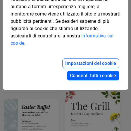
aiutano a fornirti un'esperienza migliore, a
monitorare come viene utilizzato il sito e a mostrarti
pubblicità pertinenti. Se desideri saperne di più
riguardo ai cookie che stiamo utilizzando,
assicurati di controllare la nostra
Informativa sui
cookie
.
Impostazioni dei cookie
Modello e grafica per
menù pasquale del
ristorante
Consenti tutti i cookie
Modello per menù della
Festa del papà