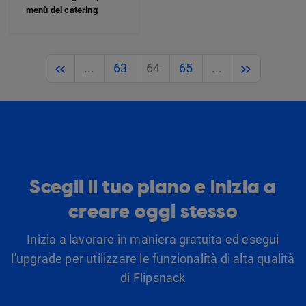
menù del catering
Previous
Next
...
63
64
65
...
Scegli il tuo piano e inizia a
creare oggi stesso
Inizia a lavorare in maniera gratuita ed esegui
l'upgrade per utilizzare le funzionalità di alta qualità
di Flipsnack