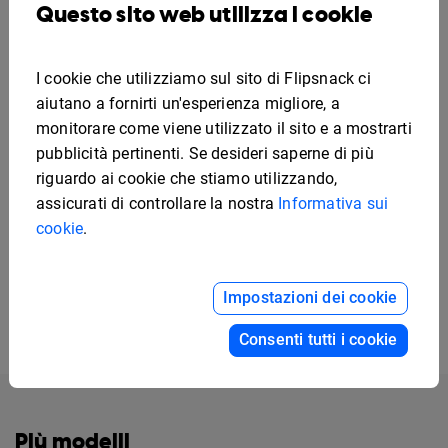
anche se non dovessi trovarlo, non andare nel
Questo sito web utilizza i cookie
panico. Il nostro editor è talmente intuitivo che
puoi modificare uno dei nostri modelli fino a
I cookie che utilizziamo sul sito di Flipsnack ci
quando non sarai soddisfatto del risultato finale.
aiutano a fornirti un'esperienza migliore, a
Il bello di creare il tuo menù della pizza online è
monitorare come viene utilizzato il sito e a mostrarti
che puoi modificarlo del tutto in un secondo
pubblicità pertinenti. Se desideri saperne di più
momento. Puoi decidere di ravvivarlo un po'
riguardo ai cookie che stiamo utilizzando,
utilizzando degli ingredienti stagionali per le tue
assicurati di controllare la nostra
Informativa sui
cookie
.
pizze. Torna al modello per
menù della pizza
che
hai salvato su Flipsnack e modifica la tua lista.
Buon divertimento!
Impostazioni dei cookie
Consenti tutti i cookie
Più modelli