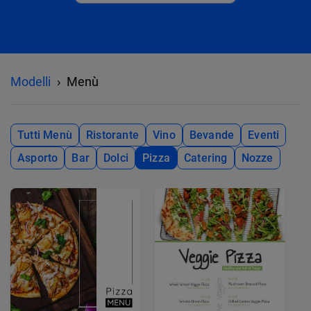
Modelli
Menù
Tutti Menù
Ristorante
Vino
Bevande
Eventi
Asporto
Bar
Dolci
Pizza
Catering
Nozze