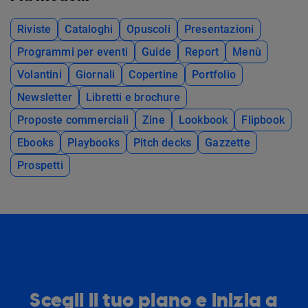
Riviste
Cataloghi
Opuscoli
Presentazioni
Programmi per eventi
Guide
Report
Menù
Volantini
Giornali
Copertine
Portfolio
Newsletter
Libretti e brochure
Proposte commerciali
Zine
Lookbook
Flipbook
Ebooks
Playbooks
Pitch decks
Gazzette
Prospetti
Scegli il tuo piano e inizia a