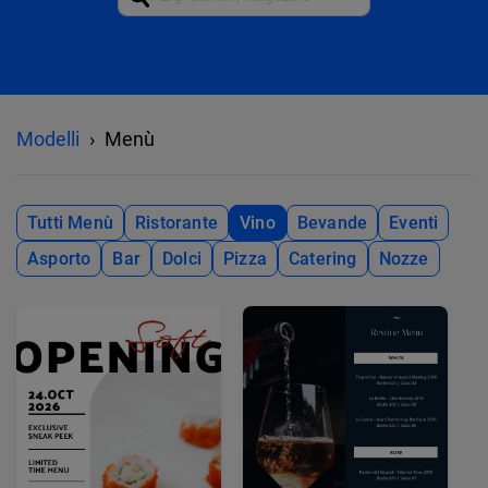
Modelli
Menù
Tutti Menù
Ristorante
Vino
Bevande
Eventi
Asporto
Bar
Dolci
Pizza
Catering
Nozze