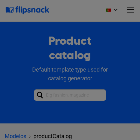
Product
catalog
Default template type used for
catalog generator
Modelos
productCatalog