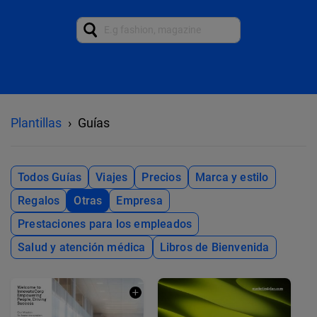
Plantillas
Guías
Todos Guías
Viajes
Precios
Marca y estilo
Regalos
Otras
Empresa
Prestaciones para los empleados
Salud y atención médica
Libros de Bienvenida