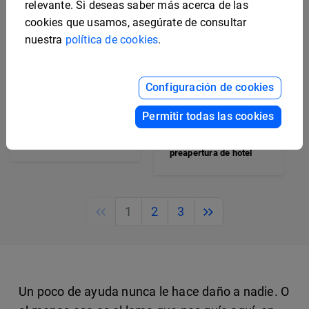
relevante. Si deseas saber más acerca de las
cookies que usamos, asegúrate de consultar
nuestra
política de cookies
.
Configuración de cookies
Plantilla interactiva
Permitir todas las cookies
para kit de ventas de
Plantilla editable para
prelanzamiento de hotel
plan de marketing de
preapertura de hotel
Previous
Next
1
2
3
Un poco de ayuda nunca le hace daño a nadie. O