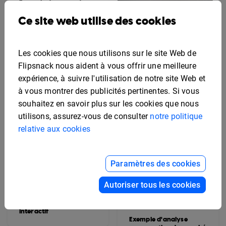
Exemple de rapport sur
les médias sociaux
Ce site web utilise des cookies
Rapport de gestion
immobilière modifiable
Les cookies que nous utilisons sur le site Web de
Flipsnack nous aident à vous offrir une meilleure
expérience, à suivre l'utilisation de notre site Web et
à vous montrer des publicités pertinentes. Si vous
souhaitez en savoir plus sur les cookies que nous
utilisons, assurez-vous de consulter
notre politique
relative aux cookies
Paramètres des cookies
Autoriser tous les cookies
Exemple de rapport
d'état de projet
interactif
Exemple d'analyse