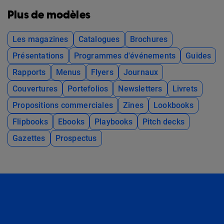
Plus de modèles
Les magazines
Catalogues
Brochures
Présentations
Programmes d'événements
Guides
Rapports
Menus
Flyers
Journaux
Couvertures
Portefolios
Newsletters
Livrets
Propositions commerciales
Zines
Lookbooks
Flipbooks
Ebooks
Playbooks
Pitch decks
Gazettes
Prospectus