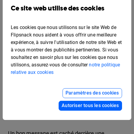
fonction du type de projet auquel vous
Ce site web utilise des cookies
participez, nous avons un modèle de
présentation marketing gratuit pour chacun de
ces projets. Un modèle de présentation
Les cookies que nous utilisons sur le site Web de
Flipsnack nous aident à vous offrir une meilleure
marketing ou un
modèle de présentation de
expérience, à suivre l'utilisation de notre site Web et
vente
, à vous de voir. Vous devez simplement
à vous montrer des publicités pertinentes. Si vous
vous soucier de votre contenu et de la manière
souhaitez en savoir plus sur les cookies que nous
dont vous le présentez. Même si vous présentez
utilisons, assurez-vous de consulter
notre politique
des graphiques fastidieux, vous pouvez les
relative aux cookies
rendre attrayants. Utiliser les bonnes couleurs et
les bonnes polices peut rendre une présentation
Paramètres des cookies
ennuyeuse plus captivante. Et un modèle de
présentation de campagne marketing pourrait
Autoriser tous les cookies
être la toile de fond idéale pour vous.
Un bon message est caché derrière une