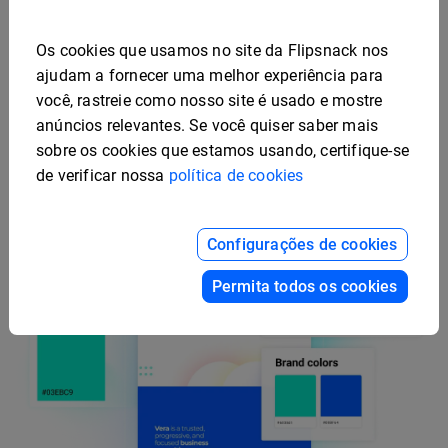
convertido de PDF
corresponda à sua marca
.
Mantenha a mesma aparência em todas as
Os cookies que usamos no site da Flipsnack nos
equipes e arquivos. Você pode aplicar as mesmas
ajudam a fornecer uma melhor experiência para
configurações salvas a cada flipbook em HTML5
você, rastreie como nosso site é usado e mostre
anúncios relevantes. Se você quiser saber mais
que criar.
sobre os cookies que estamos usando, certifique-se
de verificar nossa
política de cookies
Configurações de cookies
Permita todos os cookies