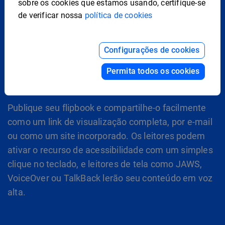
sobre os cookies que estamos usando, certifique-se
seção Personalizar e encontre a aba de
de verificar nossa
política de cookies
acessibilidade no painel esquerdo. Marque a opção
"Ativar acessibilidade", então adicione um Título e
Configurações de cookies
uma Descrição para as páginas que você quer
tornar acessíveis.
Permita todos os cookies
4. Publique e Compartilhe
Publique seu flipbook e compartilhe-o facilmente
como um link de visualização completa, por e-mail
ou como um site incorporado. Os leitores podem
ativar o recurso de acessibilidade com um simples
clique no teclado, e leitores de tela como JAWS,
VoiceOver ou TalkBack lerão seu conteúdo em voz
alta.