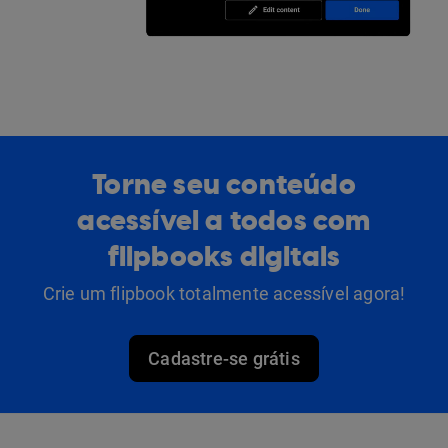
Torne seu conteúdo
acessível a todos com
flipbooks digitais
Crie um flipbook totalmente acessível agora!
Cadastre-se grátis