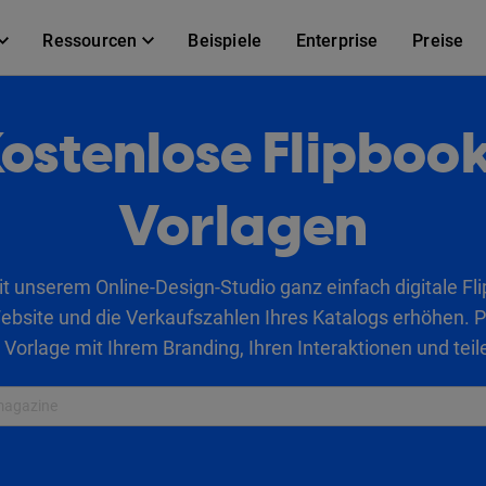
Ressourcen
Beispiele
Enterprise
Preise
ostenlose Flipboo
Vorlagen
it unserem Online-Design-Studio ganz einfach digitale Fl
 Website und die Verkaufszahlen Ihres Katalogs erhöhen. P
 Vorlage mit Ihrem Branding, Ihren Interaktionen und teile