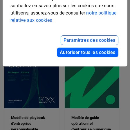
Modèle de playbook
souhaitez en savoir plus sur les cookies que nous
d'intégration
Modèle d'intégration
utilisons, assurez-vous de consulter
notre politique
professionnelle
d'entreprise interactif
relative aux cookies
Paramètres des cookies
Autoriser tous les cookies
Modèle de playbook
Modèle de guide
d'entreprise
opérationnel
personnalisable
d'entreprise numérique