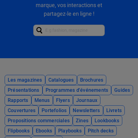
marque, vos interactions et
partagez-le en ligne !
Les magazines
Catalogues
Brochures
Présentations
Programmes d'événements
Guides
Rapports
Menus
Flyers
Journaux
Couvertures
Portefolios
Newsletters
Livrets
Propositions commerciales
Zines
Lookbooks
Flipbooks
Ebooks
Playbooks
Pitch decks