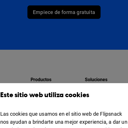
Empiece de forma gratuita
Productos
Soluciones
Design Studio
Para marketing
Este sitio web utiliza cookies
res
Estante para libros
Para negocios
Colaboración
Las cookies que usamos en el sitio web de Flipsnack
Apps
For education
nos ayudan a brindarte una mejor experiencia, a dar un