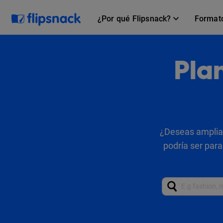
¿Por qué Flipsnack?
Format
Plan
¿Deseas ampliar
podría ser para