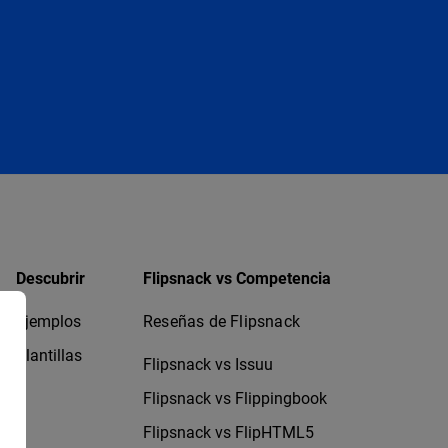
Descubrir
Flipsnack vs Competencia
Ejemplos
Reseñas de Flipsnack
Plantillas
Flipsnack vs Issuu
Flipsnack vs Flippingbook
Flipsnack vs FlipHTML5