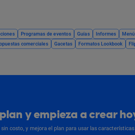
ciones
Programas de eventos
Guías
Informes
Menú
opuestas comerciales
Gacetas
Formatos Lookbook
Fl
u plan y empieza a crear h
sin costo, y mejora el plan para usar las característic