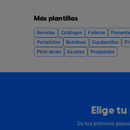
Más plantillas
Revistas
Catálogos
Folletos
Presenta
Portafolios
Boletines
Cuadernillos
Pr
Pitch decks
Gacetas
Prospectos
Elige t
Da tus primeros pasos 