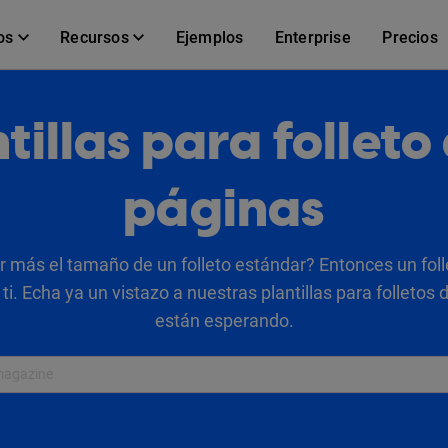
os
Recursos
Ejemplos
Enterprise
Precios
tillas para folleto
páginas
 más el tamaño de un folleto estándar? Entonces un foll
 ti. Echa ya un vistazo a nuestras plantillas para folletos 
están esperando.