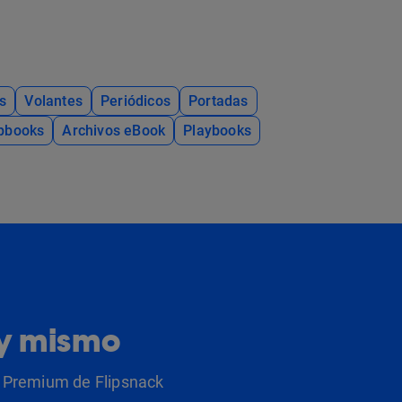
s
Volantes
Periódicos
Portadas
ipbooks
Archivos eBook
Playbooks
oy mismo
as Premium de Flipsnack