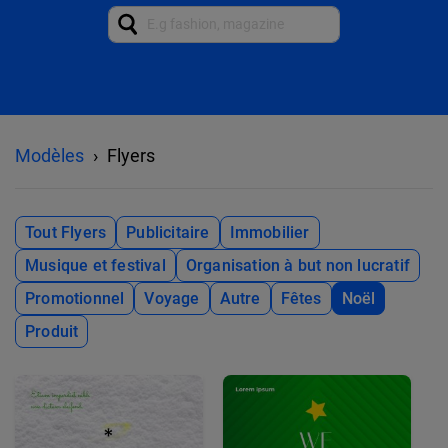
Modèles
Flyers
Tout Flyers
Publicitaire
Immobilier
Musique et festival
Organisation à but non lucratif
Promotionnel
Voyage
Autre
Fêtes
Noël
Produit