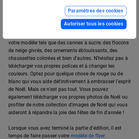
de personnalisation. Gardez à l'esprit que notre studio
Paramètres des cookies
de design vous permet d'effectuer tout changement
que vous souhaitez. Organisez une fête de Noël
Autoriser tous les cookies
inoubliable à l'aide d'un modèle de flyer de fête de
Noël Flipsnack. Ajoutez des éléments merveilleux à
votre modèle tels que des cannes à sucre, des flocons
de neige givrés, des ornements éblouissants, des
chaussettes colorées et bien d'autres. N'hésitez pas à
télécharger vos propres polices et à changer les
couleurs. Optez pour quelque chose de rouge ou de
blanc qui vous aide définitivement à embrasser l'esprit
de Noël. Mais ce n'est pas tout. Vous pouvez
également télécharger vos propres photos de Noël ou
profiter de notre collection d'images de Noël qui vous
aideront à répandre la joie des fêtes de fin d'année !
Lorsque vous avez terminé la partie d'édition, il est
temps de faire passer votre
modèle de flyer