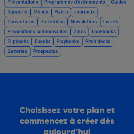
Présentations
Programmes d'événements
Guides
Rapports
Menus
Flyers
Journaux
Couvertures
Portefolios
Newsletters
Livrets
Propositions commerciales
Zines
Lookbooks
Flipbooks
Ebooks
Playbooks
Pitch decks
Gazettes
Prospectus
Choisissez votre plan et
commencez à créer dès
aujourd’hui