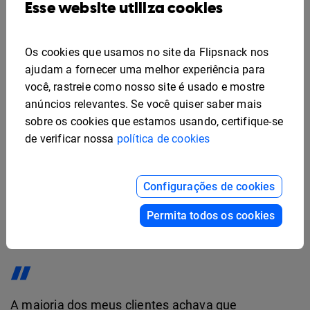
Esse website utiliza cookies
Guias de benefícios digitais economizam tempo e
dinheiro. Para a PINEYWOODS Benefits, uma das
vantagens de usar a Flipsnack é a capacidade de
Os cookies que usamos no site da Flipsnack nos
criar e usar modelos. Em seguida, eles
ajudam a fornecer uma melhor experiência para
personalizam cada um deles e os enviam aos
você, rastreie como nosso site é usado e mostre
clientes. Isso permite que eles se destaquem da
anúncios relevantes. Se você quiser saber mais
multidão e impressionem através de sua atenção
sobre os cookies que estamos usando, certifique-se
de verificar nossa
política de cookies
aos detalhes.
Configurações de cookies
Permita todos os cookies
A maioria dos meus clientes achava que