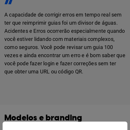
A capacidade de corrigir erros em tempo real sem
ter que reimprimir guias foi um divisor de águas.
Acidentes e Erros ocorrerão especialmente quando
você estiver lidando com materiais complexos,
como seguros. Você pode revisar um guia 100
vezes e ainda encontrar um erro e é bom saber que
você pode fazer login e fazer correções sem ter
que obter uma URL ou código QR.
Modelos e branding