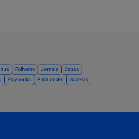
nus
Folhetos
Jornais
Capas
s
Playbooks
Pitch decks
Gazetas