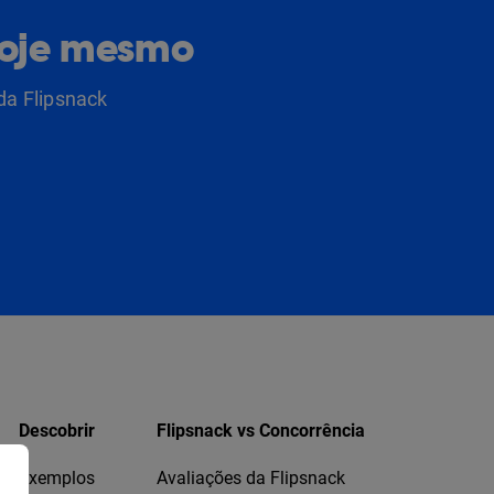
hoje mesmo
da Flipsnack
Descobrir
Flipsnack vs Concorrência
Exemplos
Avaliações da Flipsnack