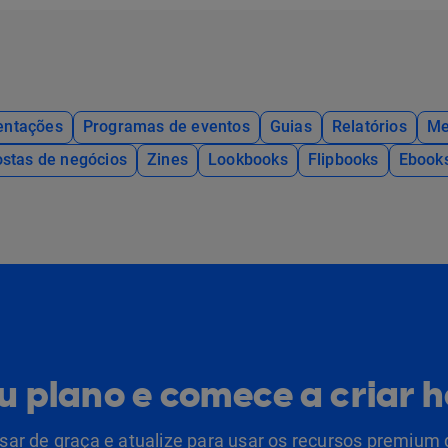
entações
Programas de eventos
Guias
Relatórios
Me
stas de negócios
Zines
Lookbooks
Flipbooks
Ebook
eu plano e comece a criar 
ar de graça e atualize para usar os recursos premium 