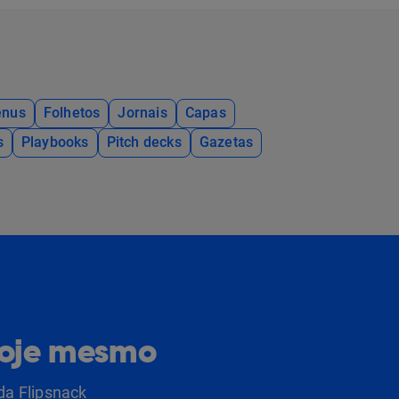
nus
Folhetos
Jornais
Capas
s
Playbooks
Pitch decks
Gazetas
hoje mesmo
da Flipsnack