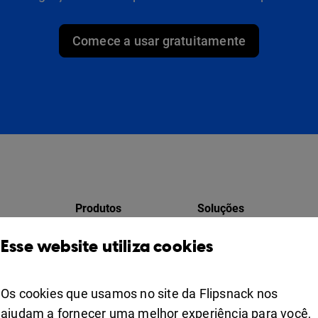
Comece a usar gratuitamente
Produtos
Soluções
Design Studio
Para marqueteiros
Esse website utiliza cookies
ores
Estante de livros
Para empresa
Colaboração
Os cookies que usamos no site da Flipsnack nos
Apps
For education
ajudam a fornecer uma melhor experiência para você,