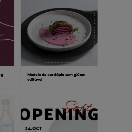
ng
Modelo de cardápio sem glúten
editável