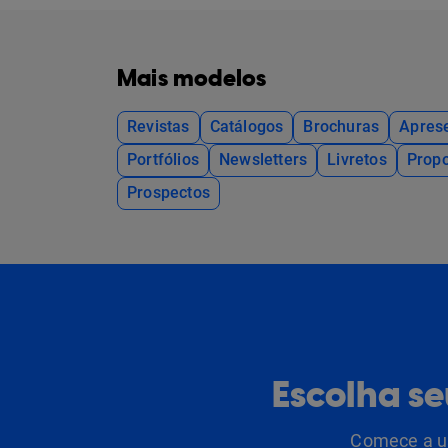
Mais modelos
Revistas
Catálogos
Brochuras
Apres
Portfólios
Newsletters
Livretos
Propo
Prospectos
Escolha s
Comece a us