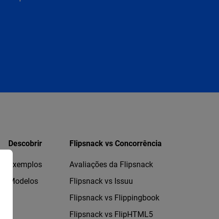
Descobrir
Flipsnack vs Concorrência
Exemplos
Avaliações da Flipsnack
Modelos
Flipsnack vs Issuu
Flipsnack vs Flippingbook
Flipsnack vs FlipHTML5